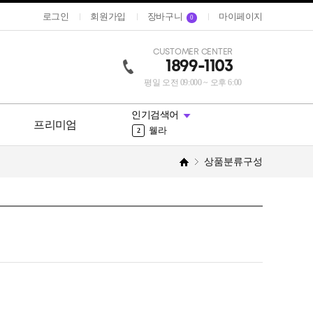
로그인
회원가입
장바구니
마이페이지
0
CUSTOMER CENTER
1899-1103
평일 오전 09:000 ~ 오후 6:00
뮤겐스
10
인기검색어
트리트먼트
1
프리미엄
웰라
2
로레알
3
오징어먹물
4
상품분류구성
시세이도
5
리무버
6
그리에이트
7
엠세라드
8
파이모아
9
뮤겐스
10
트리트먼트
1