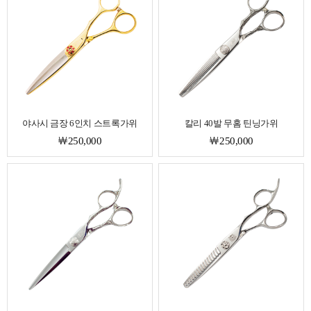
야사시 금장 6인치 스트록가위
칼리 40발 무홈 틴닝가위
￦250,000
￦250,000