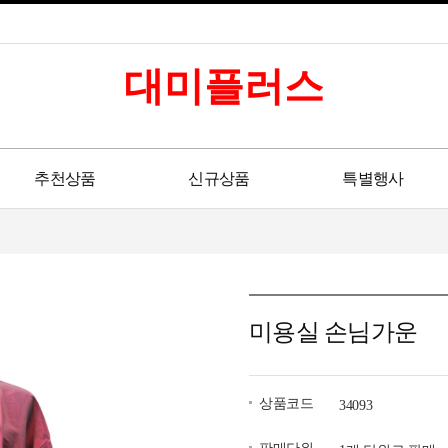
대미플러스
추천상품
신규상품
특별행사
미용실 손님가운
상품코드
34093