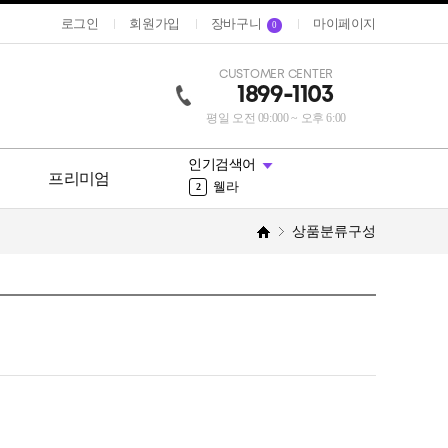
로그인
회원가입
장바구니
마이페이지
0
CUSTOMER CENTER
1899-1103
평일 오전 09:000 ~ 오후 6:00
뮤겐스
10
트리트먼트
인기검색어
1
프리미엄
웰라
2
로레알
3
오징어먹물
4
상품분류구성
시세이도
5
리무버
6
그리에이트
7
엠세라드
8
파이모아
9
뮤겐스
10
트리트먼트
1