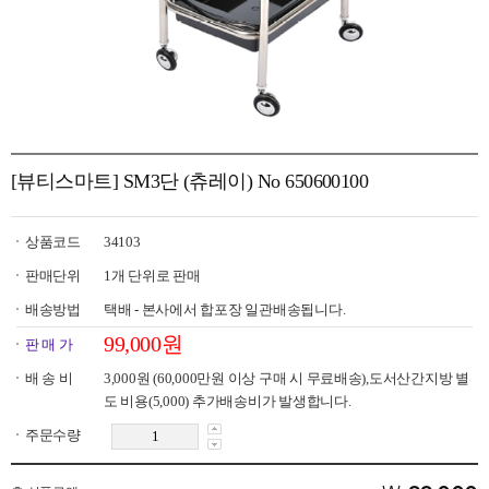
[뷰티스마트] SM3단 (츄레이) No 650600100
상품코드
34103
판매단위
1개 단위로 판매
배송방법
택배 - 본사에서 합포장 일관배송됩니다.
99,000원
판 매 가
배 송 비
3,000원
(60,000만원 이상 구매 시 무료배송),도서산간지방 별
도 비용(5,000) 추가배송비가 발생합니다.
주문수량