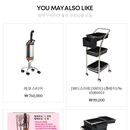
YOU MAY ALSO LIKE
함께 구매하면 좋은 관련상품 모음
에코 스티머
[뷰티스마트] SM3단 (츄레이) No
65060010
￦760,000
￦99,000