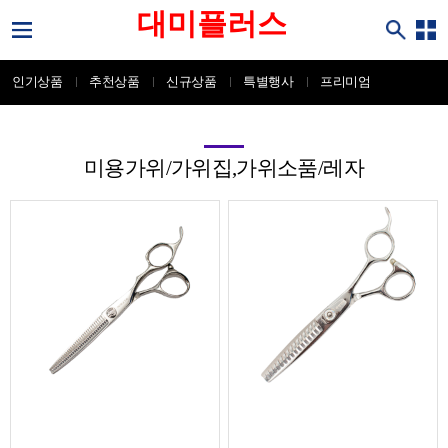
대미플러스
인기상품
추천상품
신규상품
특별행사
프리미엄
미용가위/가위집,가위소품/레자